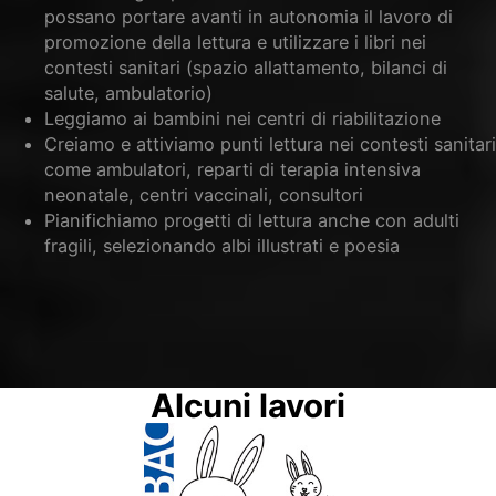
possano portare avanti in autonomia il lavoro di
promozione della lettura e utilizzare i libri nei
contesti sanitari (spazio allattamento, bilanci di
salute, ambulatorio)
Leggiamo ai bambini nei centri di riabilitazione
Creiamo e attiviamo punti lettura nei contesti sanitari
come ambulatori, reparti di terapia intensiva
neonatale, centri vaccinali, consultori
Pianifichiamo progetti di lettura anche con adulti
fragili, selezionando albi illustrati e poesia
Alcuni lavori