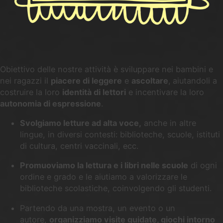
Obiettivo delle nostre attività è sviluppare nei bambini e
nei ragazzi il
piacere di leggere
e
ascoltare
,
aiutandoli a
costruire la loro
identità di lettori
e incentivare la loro
autonomia di espressione
.
Svolgiamo letture ad alta voce,
anche in altre
lingue, in diversi contesti: biblioteche, scuole, istituti
di cultura, centri vaccinali, ecc.
Promuoviamo la lettura e i libri nelle scuole
di ogni
ordine e grado e le aiutiamo a valorizzare le
biblioteche scolastiche, coinvolgendo gli studenti.
Partendo da una mostra, un evento o un
autore,
organizziamo visite guidate, giochi intorno